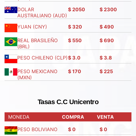
DOLAR
$ 2050
$ 2300
AUSTRALIANO (AUD)
YUAN (CNY)
$ 320
$ 490
REAL BRASILEÑO
$ 550
$ 690
(BRL)
PESO CHILENO (CLP)
$ 3.0
$ 3.8
PESO MEXICANO
$ 170
$ 225
(MXN)
Tasas C.C Unicentro
MONEDA
COMPRA
VENTA
PESO BOLIVIANO
$ 0
$ 0