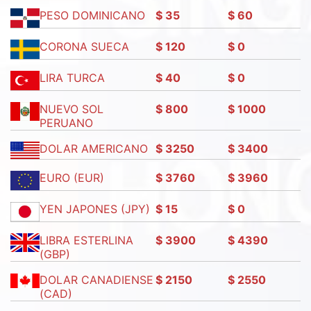
PESO DOMINICANO
$ 35
$ 60
CORONA SUECA
$ 120
$ 0
LIRA TURCA
$ 40
$ 0
NUEVO SOL
$ 800
$ 1000
PERUANO
DOLAR AMERICANO
$ 3250
$ 3400
EURO (EUR)
$ 3760
$ 3960
YEN JAPONES (JPY)
$ 15
$ 0
LIBRA ESTERLINA
$ 3900
$ 4390
(GBP)
DOLAR CANADIENSE
$ 2150
$ 2550
(CAD)