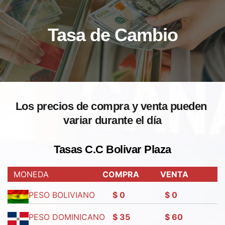
Tasa de Cambio
Los precios de compra y venta pueden 
variar durante el día
Tasas C.C Bolivar Plaza
MONEDA
COMPRA
VENTA
PESO BOLIVIANO
$ 0
$ 0
PESO DOMINICANO
$ 35
$ 60