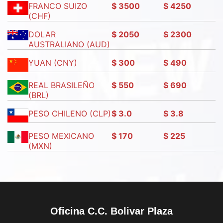
FRANCO SUIZO
$ 3500
$ 4250
(CHF)
DOLAR
$ 2050
$ 2300
AUSTRALIANO (AUD)
YUAN (CNY)
$ 300
$ 490
REAL BRASILEÑO
$ 550
$ 690
(BRL)
PESO CHILENO (CLP)
$ 3.0
$ 3.8
PESO MEXICANO
$ 170
$ 225
(MXN)
Oficina C.C. Bolivar Plaza