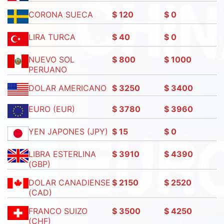
CORONA SUECA
$ 120
$ 0
LIRA TURCA
$ 40
$ 0
NUEVO SOL
$ 800
$ 1000
PERUANO
DOLAR AMERICANO
$ 3250
$ 3400
EURO (EUR)
$ 3780
$ 3960
YEN JAPONES (JPY)
$ 15
$ 0
LIBRA ESTERLINA
$ 3910
$ 4390
(GBP)
DOLAR CANADIENSE
$ 2150
$ 2520
(CAD)
FRANCO SUIZO
$ 3500
$ 4250
(CHF)